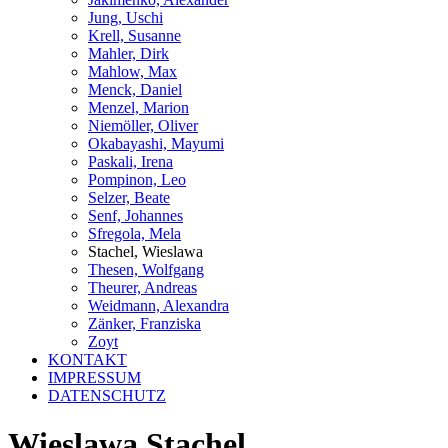
Jung, Uschi
Krell, Susanne
Mahler, Dirk
Mahlow, Max
Menck, Daniel
Menzel, Marion
Niemöller, Oliver
Okabayashi, Mayumi
Paskali, Irena
Pompinon, Leo
Selzer, Beate
Senf, Johannes
Sfregola, Mela
Stachel, Wieslawa
Thesen, Wolfgang
Theurer, Andreas
Weidmann, Alexandra
Zänker, Franziska
Zoyt
KONTAKT
IMPRESSUM
DATENSCHUTZ
Wieslawa Stachel