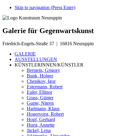
Skip to navigation (Press Enter)
Galerie für Gegenwartskunst
Friedrich-Engels-Straße 37 | 16816 Neuruppin
GALERIE
AUSSTELLUNGEN
KÜNSTLERINNEN/KÜNSTLER
Berstein, Grigory
Bunk, Holger
Chepikov, Igor
Estermann, Robert
Euler, Ellinor
Grass, Günter
Gupte, Niteen
Hartmann, Klaus
Hogervorst, Robert
Hopf, Gerhard
Hurst, Annette
Jäckel, Lena
Jakimenko, Alexander